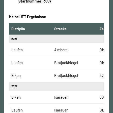
Startnummer: 3657
Meine HTT Ergebnisse
Disziplin
Strecke
Zeit
2023
Laufen
Almberg
01:22:14
Laufen
Brotjacklriegel
01:01:38
Biken
Brotjacklriegel
57:57 Mi
2022
Biken
Isarauen
50:10 Mi
Laufen
Isarauen
01:02:26