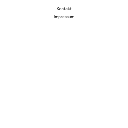
Kontakt
Impressum
Datenschutz
AGB & Teilnahme
FAQ
Login für Firmen
Facebook
Instagram
Jetzt Newsletter abonnieren