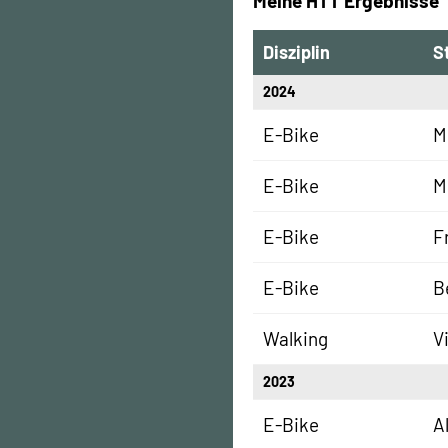
Meine HTT Ergebnisse
Disziplin
S
2024
E-Bike
M
E-Bike
M
E-Bike
F
E-Bike
B
Walking
V
2023
E-Bike
A