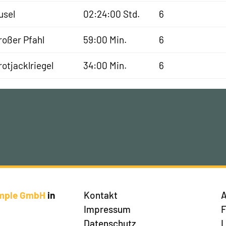
usel
02:24:00 Std.
6
roßer Pfahl
59:00 Min.
6
rotjacklriegel
34:00 Min.
6
imple GmbH
in
Kontakt
A
Impressum
Datenschutz
L