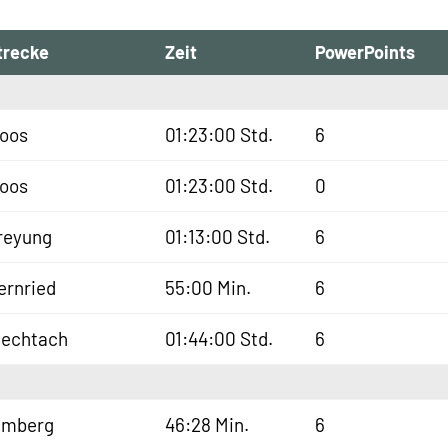
trecke
Zeit
PowerPoints
oos
01:23:00 Std.
6
oos
01:23:00 Std.
0
reyung
01:13:00 Std.
6
ernried
55:00 Min.
6
iechtach
01:44:00 Std.
6
lmberg
46:28 Min.
6