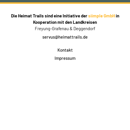
Die Heimat Trails sind eine Initiative der
siimple GmbH
in
Kooperation mit den Landkreisen
Freyung-Grafenau & Deggendorf
servus@heimattrails.de
Kontakt
Impressum
Datenschutz
AGB & Teilnahme
FAQ
Login für Firmen
Facebook
Instagram