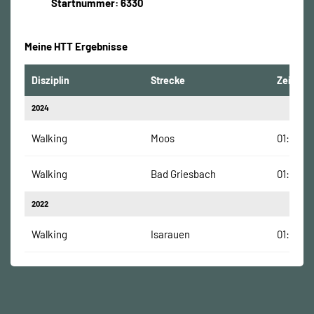
Startnummer: 6330
Meine HTT Ergebnisse
Disziplin
Strecke
Zeit
2024
Walking
Moos
01:44:02
Walking
Bad Griesbach
01:39:58
2022
Walking
Isarauen
01:51:51