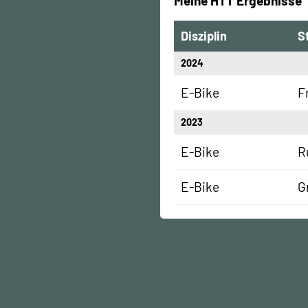
Meine HTT Ergebnisse
Disziplin
S
2024
E-Bike
F
2023
E-Bike
R
E-Bike
G