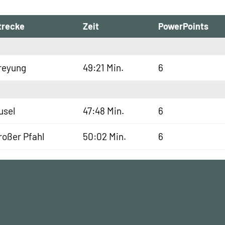
trecke
Zeit
PowerPoints
reyung
49:21 Min.
6
usel
47:48 Min.
6
roßer Pfahl
50:02 Min.
6