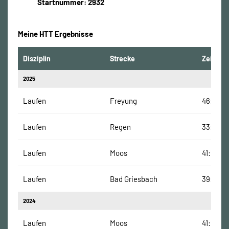
Startnummer: 2932
Meine HTT Ergebnisse
Disziplin
Strecke
Zeit
2025
Laufen
Freyung
46:34 M
Laufen
Regen
33:48 M
Laufen
Moos
41:59 Mi
Laufen
Bad Griesbach
39:34 M
2024
Laufen
Moos
41:11 Min