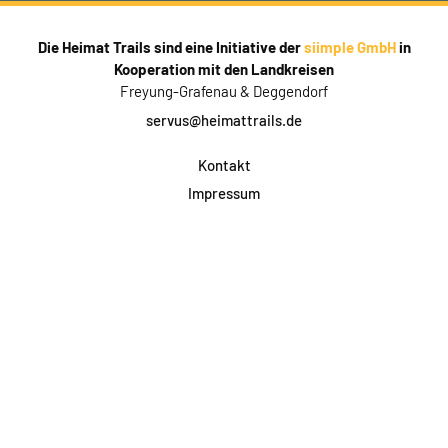
Die Heimat Trails sind eine Initiative der
siimple GmbH
in
Kooperation mit den Landkreisen
Freyung-Grafenau & Deggendorf
servus@heimattrails.de
Kontakt
Impressum
Datenschutz
AGB & Teilnahme
FAQ
Login für Firmen
Facebook
Instagram