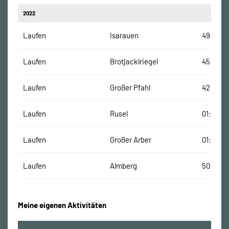
2022
Laufen
Isarauen
49:03 M
Laufen
Brotjacklriegel
45:50 M
Laufen
Großer Pfahl
42:46 M
Laufen
Rusel
01:06:51
Laufen
Großer Arber
01:08:00
Laufen
Almberg
50:45 M
Meine eigenen Aktivitäten