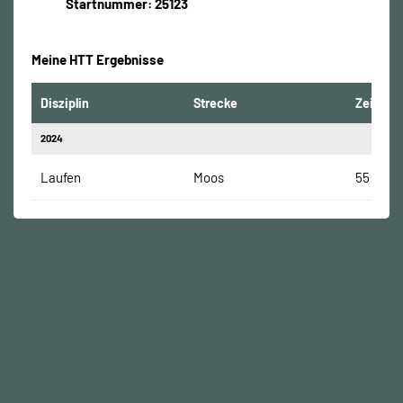
Startnummer: 25123
Meine HTT Ergebnisse
Disziplin
Strecke
Zeit
2024
Laufen
Moos
55:46 M