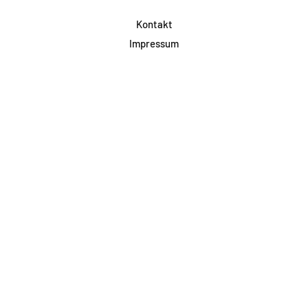
Kontakt
Impressum
Datenschutz
AGB & Teilnahme
FAQ
Login für Firmen
Facebook
Instagram
Jetzt Newsletter abonnieren