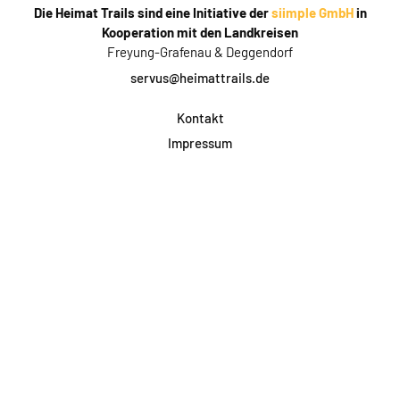
Die Heimat Trails sind eine Initiative der
siimple GmbH
in
Kooperation mit den Landkreisen
Freyung-Grafenau & Deggendorf
servus@heimattrails.de
Kontakt
Impressum
Datenschutz
AGB & Teilnahme
FAQ
Login für Firmen
Facebook
Instagram