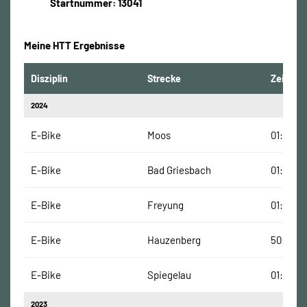
Startnummer: 13041
Meine HTT Ergebnisse
Disziplin
Strecke
Zeit
2024
E-Bike
Moos
01:06:33
E-Bike
Bad Griesbach
01:00:44
E-Bike
Freyung
01:03:17
E-Bike
Hauzenberg
50:47 Mi
E-Bike
Spiegelau
01:12:36
2023