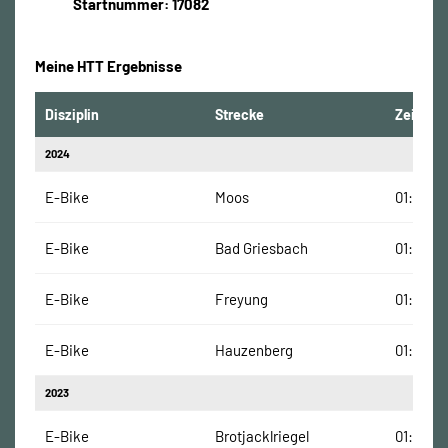
Startnummer: 17082
Meine HTT Ergebnisse
Disziplin
Strecke
Zeit
2024
E-Bike
Moos
01:30:00
E-Bike
Bad Griesbach
01:45:00
E-Bike
Freyung
01:32:00
E-Bike
Hauzenberg
01:11:57
2023
E-Bike
Brotjacklriegel
01:05:00