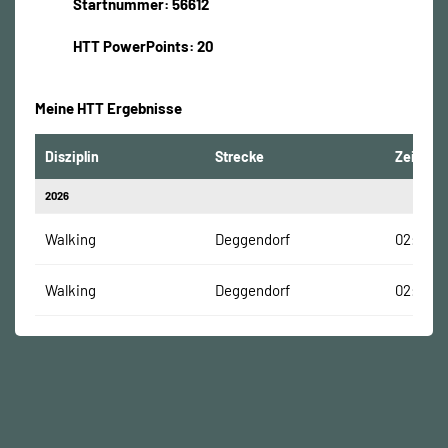
Startnummer: 56612
HTT PowerPoints: 20
Meine HTT Ergebnisse
Disziplin
Strecke
Zeit
2026
Walking
Deggendorf
02:03:3
Walking
Deggendorf
02:03:3