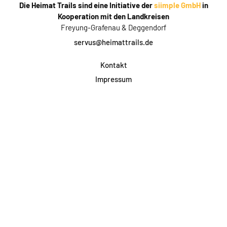
Die Heimat Trails sind eine Initiative der
siimple GmbH
in
Kooperation mit den Landkreisen
Freyung-Grafenau & Deggendorf
servus@heimattrails.de
Kontakt
Impressum
Datenschutz
AGB & Teilnahme
FAQ
Login für Firmen
Facebook
Instagram