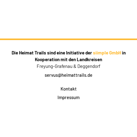
Die Heimat Trails sind eine Initiative der
siimple GmbH
in
Kooperation mit den Landkreisen
Freyung-Grafenau & Deggendorf
servus@heimattrails.de
Kontakt
Impressum
Datenschutz
AGB & Teilnahme
FAQ
Login für Firmen