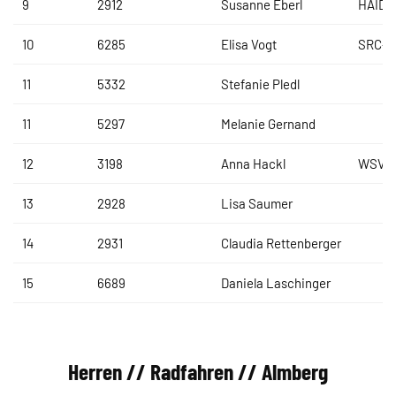
9
2912
Susanne Eberl
HAIDL
10
6285
Elisa Vogt
SRC-O
11
5332
Stefanie Pledl
11
5297
Melanie Gernand
12
3198
Anna Hackl
WSV E
13
2928
Lisa Saumer
14
2931
Claudia Rettenberger
15
6689
Daniela Laschinger
Herren // Radfahren // Almberg