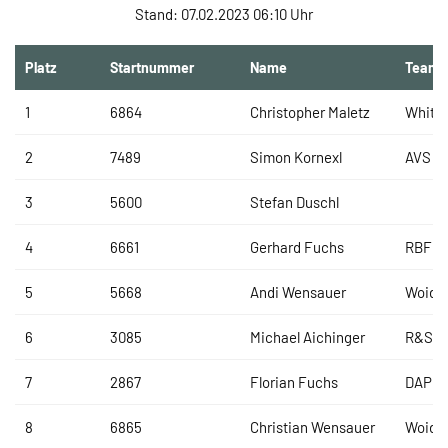
Stand: 07.02.2023 06:10 Uhr
Platz
Startnummer
Name
Team
1
6864
Christopher Maletz
White
2
7489
Simon Kornexl
AVS R
3
5600
Stefan Duschl
4
6661
Gerhard Fuchs
RBF Ki
5
5668
Andi Wensauer
WoidR
6
3085
Michael Aichinger
R&S N
7
2867
Florian Fuchs
DAP B
8
6865
Christian Wensauer
WoidR