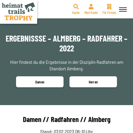
Suche
Mein Konto
Für Firmen
Zum
Inhalt
springen
ERGEBNISSSE – ALMBERG – RADFAHRER –
2022
Hier findest du die Ergebnisse in der Disziplin Radfahren am
Standort Almberg.
Damen
Herren
Damen // Radfahren // Almberg
Stand: 07.02.2023 06:10 Uhr