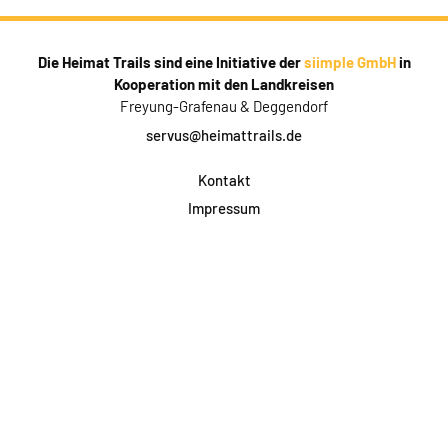
Die Heimat Trails sind eine Initiative der
siimple GmbH
in
Kooperation mit den Landkreisen
Freyung-Grafenau & Deggendorf
servus@heimattrails.de
Kontakt
Impressum
Datenschutz
AGB & Teilnahme
FAQ
Login für Firmen
Facebook
Instagram