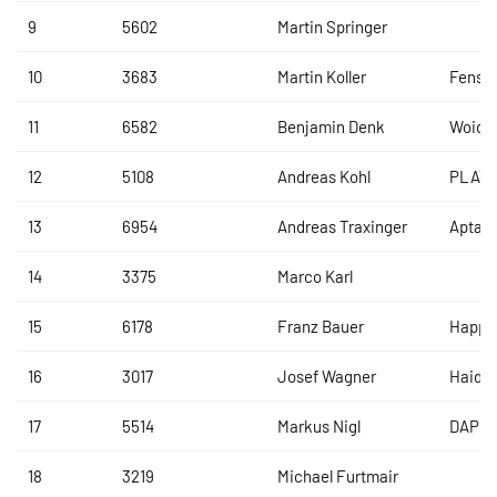
9
5602
Martin Springer
10
3683
Martin Koller
Fenste
11
6582
Benjamin Denk
WoidR
12
5108
Andreas Kohl
PLATI
13
6954
Andreas Traxinger
Aptar
14
3375
Marco Karl
15
6178
Franz Bauer
Happy 
16
3017
Josef Wagner
Haidl
17
5514
Markus Nigl
DAP B
18
3219
Michael Furtmair