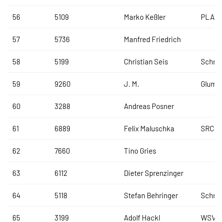
56
5109
Marko Keßler
PLATI
57
5736
Manfred Friedrich
58
5199
Christian Seis
Schre
59
9260
J. M.
Glump
60
3288
Andreas Posner
61
6889
Felix Maluschka
SRC-O
62
7660
Tino Gries
63
6112
Dieter Sprenzinger
64
5118
Stefan Behringer
Schre
65
3199
Adolf Hackl
WSV E