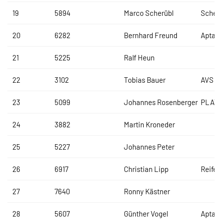
19
5894
Marco Scherübl
Scher
20
6282
Bernhard Freund
Aptar
21
5225
Ralf Heun
22
3102
Tobias Bauer
AVS R
23
5099
Johannes Rosenberger
PLATI
24
3882
Martin Kroneder
25
5227
Johannes Peter
26
6917
Christian Lipp
Reifen
27
7640
Ronny Kästner
28
5607
Günther Vogel
Aptar