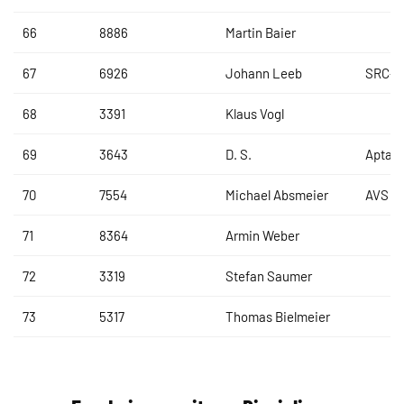
66
8886
Martin Baier
67
6926
Johann Leeb
SRC-O
68
3391
Klaus Vogl
69
3643
D. S.
Aptar
70
7554
Michael Absmeier
AVS R
71
8364
Armin Weber
72
3319
Stefan Saumer
73
5317
Thomas Bielmeier