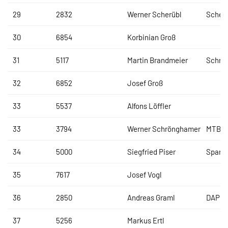
29
2832
Werner Scherübl
Scher
30
6854
Korbinian Groß
31
5117
Martin Brandmeier
Schre
32
6852
Josef Groß
33
5537
Alfons Löffler
33
3794
Werner Schrönghamer
MTB F
34
5000
Siegfried Piser
Spark
35
7617
Josef Vogl
36
2850
Andreas Graml
DAP B
37
5256
Markus Ertl