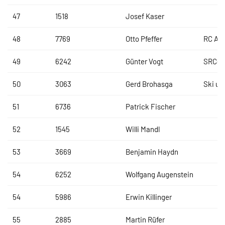
47
1518
Josef Kaser
48
7769
Otto Pfeffer
RC AV
49
6242
Günter Vogt
SRC-O
50
3063
Gerd Brohasga
Ski un
51
6736
Patrick Fischer
52
1545
Willi Mandl
53
3669
Benjamin Haydn
54
6252
Wolfgang Augenstein
54
5986
Erwin Killinger
55
2885
Martin Rüfer