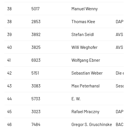
38
5017
Manuel Wenny
38
2853
Thomas Klee
DAP B
39
3892
Stefan Seidl
AVS R
40
3825
Willi Weghofer
AVS R
41
6923
Wolfgang Ebner
42
5151
Sebastian Weber
Die eh
43
3083
Max Peterhansl
Sesot
44
5733
E. W.
45
3023
Rafael Mraczny
DAP B
46
7484
Gregor S. Gruschinske
BACH