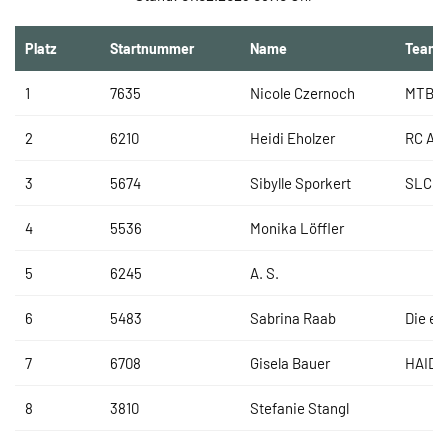
Platz
Startnummer
Name
Team
1
7635
Nicole Czernoch
MTB F
2
6210
Heidi Eholzer
RC AV
3
5674
Sibylle Sporkert
SLC Ki
4
5536
Monika Löffler
5
6245
A. S.
6
5483
Sabrina Raab
Die eh
7
6708
Gisela Bauer
HAIDL
8
3810
Stefanie Stangl