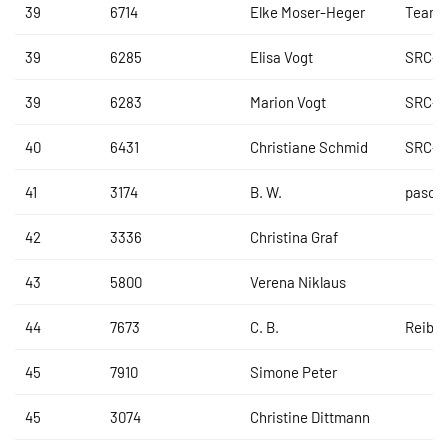
39
6714
Elke Moser-Heger
Team 
39
6285
Elisa Vogt
SRC-O
39
6283
Marion Vogt
SRC-O
40
6431
Christiane Schmid
SRC-O
41
3174
B. W.
pasco
42
3336
Christina Graf
43
5800
Verena Niklaus
44
7673
C. B.
Reibie
45
7910
Simone Peter
45
3074
Christine Dittmann