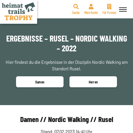
Suche
Mein Konto
Für Firmen
Zum
Inhalt
springen
ERGEBNISSE – RUSEL – NORDIC WALKING
– 2022
Hier findest du die Ergebnisse in der Disziplin Nordic Walking am
Standort Rusel.
Damen
Herren
Damen // Nordic Walking // Rusel
Stand: 07.02.2023 14:41 Uhr