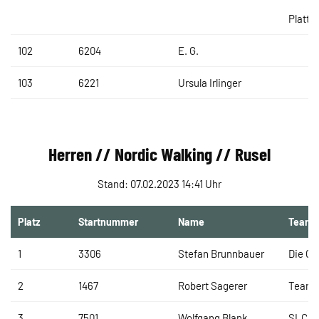
Plattli
102
6204
E. G.
103
6221
Ursula Irlinger
Herren // Nordic Walking // Rusel
Stand: 07.02.2023 14:41 Uhr
Platz
Startnummer
Name
Team
1
3306
Stefan Brunnbauer
Die Ge
2
1467
Robert Sagerer
Team 
3
7501
Wolfgang Blank
SLC Ki