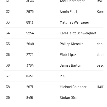
31
3033
Andi Oberberger
R&S W
32
2979
Armin Pauli
Kermi
33
6913
Matthias Wensauer
34
5254
Karl-Heinz Schweighart
35
2949
Philipp Kiencke
dab:T
35
2779
Piotr Lipski
dab:T
36
3764
James Barton
pasco
37
8351
P. S.
38
2971
Michael Bruckner
HAIDL
39
8416
Stefan Göstl