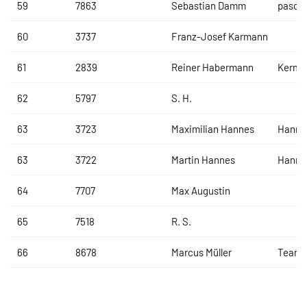
59
7863
Sebastian Damm
pasco
60
3737
Franz-Josef Karmann
61
2839
Reiner Habermann
Kermi
62
5797
S. H.
63
3723
Maximilian Hannes
Hanne
63
3722
Martin Hannes
Hanne
64
7707
Max Augustin
65
7518
R. S.
66
8678
Marcus Müller
Team K