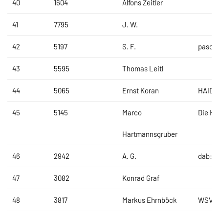
40
1604
Alfons Zeitler
41
7795
J. W.
42
5197
S. F.
pasco
43
5595
Thomas Leitl
44
5065
Ernst Koran
HAIDL
45
5145
Marco
Die H
Hartmannsgruber
46
2942
A. G.
dab:T
47
3082
Konrad Graf
48
3817
Markus Ehrnböck
WSV La