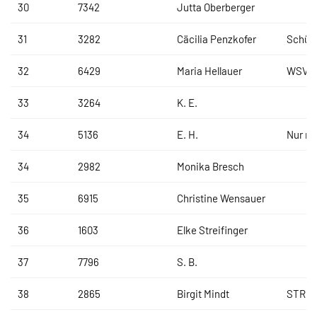
30
7342
Jutta Oberberger
31
3282
Cäcilia Penzkofer
Schütz
32
6429
Maria Hellauer
WSV D
33
3264
K. E.
34
5136
E. H.
Nur no
34
2982
Monika Bresch
35
6915
Christine Wensauer
36
1603
Elke Streifinger
37
7796
S. B.
38
2865
Birgit Mindt
STREI