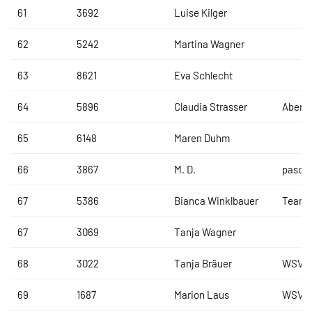
61
3692
Luise Kilger
62
5242
Martina Wagner
63
8621
Eva Schlecht
64
5896
Claudia Strasser
Abers
65
6148
Maren Duhm
66
3867
M. D.
pasco
67
5386
Bianca Winklbauer
Team 
67
3069
Tanja Wagner
68
3022
Tanja Bräuer
WSV D
69
1687
Marion Laus
WSV D