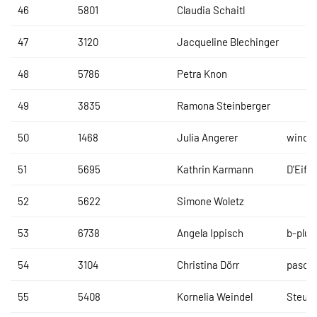
46
5801
Claudia Schaitl
47
3120
Jacqueline Blechinger
48
5786
Petra Knon
49
3835
Ramona Steinberger
50
1468
Julia Angerer
windu
51
5695
Kathrin Karmann
D'Eifad
52
5622
Simone Woletz
53
6738
Angela Ippisch
b-plus
54
3104
Christina Dörr
pasco
55
5408
Kornelia Weindel
Steuer