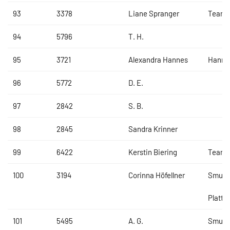
93
3378
Liane Spranger
Team B
94
5796
T. H.
95
3721
Alexandra Hannes
Hanne
96
5772
D. E.
97
2842
S. B.
98
2845
Sandra Krinner
99
6422
Kerstin Biering
Team 
100
3194
Corinna Höfellner
Smurf
Plattli
101
5495
A. G.
Smurf