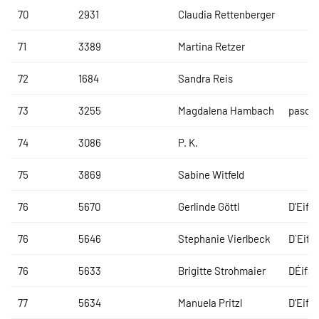
70
2931
Claudia Rettenberger
71
3389
Martina Retzer
72
1684
Sandra Reis
73
3255
Magdalena Hambach
pasco
74
3086
P. K.
75
3869
Sabine Witfeld
76
5670
Gerlinde Göttl
D'Eifad
76
5646
Stephanie Vierlbeck
D`Eifa
76
5633
Brigitte Strohmaier
DÉifad
77
5634
Manuela Pritzl
D‘Eifad