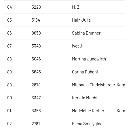
84
5220
M. Z.
85
3154
Hain Julia
86
8658
Sabina Brunner
87
3348
Ivet J.
88
5046
Martina Jungwirth
89
5645
Carina Puhani
89
2878
Michaela Findelsberger
Kermi
90
3347
Kerstin Macht
91
3353
Madeleine Kerber
Kermi
92
2781
Elena Smolygina