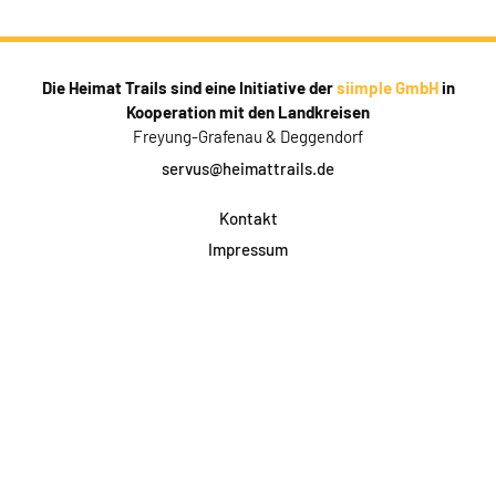
Die Heimat Trails sind eine Initiative der
siimple GmbH
in
Kooperation mit den Landkreisen
Freyung-Grafenau & Deggendorf
servus@heimattrails.de
Kontakt
Impressum
Datenschutz
AGB & Teilnahme
FAQ
Login für Firmen
Facebook
Instagram