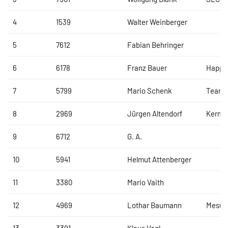
4
1539
Walter Weinberger
5
7612
Fabian Behringer
6
6178
Franz Bauer
Happy 
7
5799
Mario Schenk
Team 
8
2969
Jürgen Altendorf
Kermi
9
6712
G. A.
10
5941
Helmut Attenberger
11
3380
Mario Vaith
12
4969
Lothar Baumann
Mesut