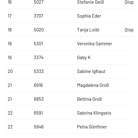
16
5027
Stefanie Geiß
Qiopti
17
3707
Sophia Eder
18
5020
Tanja Loibl
Qiopti
19
5301
Veronika Sammer
19
3374
Gaby K
20
5333
Sabine Iglhaut
21
6916
Magdalena Groß
21
6853
Bettina Groß
22
6591
Sabrina Klingseis
22
5946
Petra Günthner