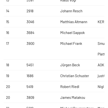
13
3391
Klaus Vogl
14
2918
Johann Resch
15
3046
Matthias Altmann
KERMI
16
3684
Michael Sappok
17
3900
Michael Frank
Smurf
Plattli
18
5451
Jürgen Beck
AOK
19
1686
Christian Schuster
just4f
20
5419
Robert Riedl
Nigl +
20
3809
James Matakou