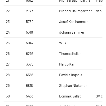
21
5012
Michael Baumgartner
Mesut
22
2777
Michael Baumgartner
dab:T
23
5730
Josef Kahlhammer
24
5310
Johann Sammer
25
5942
W. G.
26
6295
Thomas Koller
27
3375
Marco Karl
28
6585
David Klingseis
29
6818
Stephan Nickchen
30
5433
Dominik Vallet
SV Otz