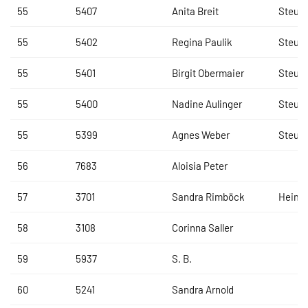
55
5407
Anita Breit
Steuer
55
5402
Regina Paulik
Steuer
55
5401
Birgit Obermaier
Steuer
55
5400
Nadine Aulinger
Steuer
55
5399
Agnes Weber
Steuer
56
7683
Aloisia Peter
57
3701
Sandra Rimböck
Heima
58
3108
Corinna Saller
59
5937
S. B.
60
5241
Sandra Arnold