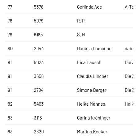
77
5378
Gerlinde Ade
A-Tea
78
5079
R. P.
79
6185
S. H.
80
2944
Daniela Damoune
dab:T
81
5023
Lisa Lausch
Die 3 
81
3656
Claudia Lindner
Die 3 
81
2784
Simone Berger
Die 3 
82
5463
Heike Mannes
Heikeu
83
3116
Carina Kröninger
83
2820
Martina Kocker