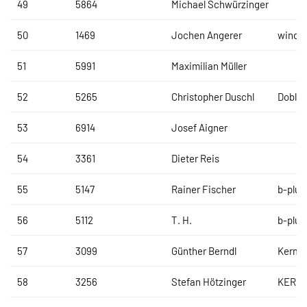
49
5864
Michael Schwürzinger
50
1469
Jochen Angerer
windu
51
5991
Maximilian Müller
52
5265
Christopher Duschl
Dobler
53
6914
Josef Aigner
54
3361
Dieter Reis
55
5147
Rainer Fischer
b-plus
56
5112
T. H.
b-plus
57
3099
Günther Berndl
Kermi
58
3256
Stefan Hötzinger
KERMI