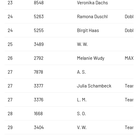
23
8548
Veronika Dachs
24
5263
Ramona Duschl
Dobler
24
5255
Birgit Haas
Dobler
25
3489
W. W.
26
2792
Melanie Wudy
MAX S
27
7878
A. S.
27
3377
Julia Schambeck
Team B
27
3376
L. M.
Team B
28
1668
S. O.
29
3404
V. W.
Team B