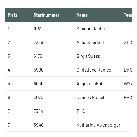
Platz
Startnummer
Name
Team
1
1681
Simone Dachs
2
7266
Anna Sporkert
SLC Ki
3
6176
Birgit Suess
4
5900
Christiane Romeo
De Ste
5
6635
Angela Jakob
WSV La
6
3070
Daniela Baisch
BACH
7
7344
T. K.
7
5940
Katharina Attenberger