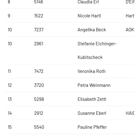
8
5146
Claudia Erl
D'Eifad
9
1522
Nicole Hartl
Hartl 
10
7237
Angelika Beck
AOK
10
2961
Stefanie Eichinger-
Kubitscheck
11
7472
Veronika Roth
12
3720
Petra Weinmann
13
5298
Elisabeth Zettl
14
2912
Susanne Eberl
HAIDL
15
5540
Pauline Pfeffer