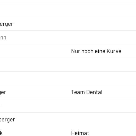
erger
ann
Nur noch eine Kurve
ger
Team Dental
r
berger
k
Heimat