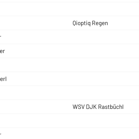
Qioptiq Regen
r
er
erl
WSV DJK Rastbüchl
r