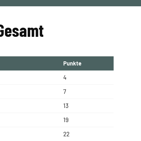
 Gesamt
Punkte
4
7
13
19
22