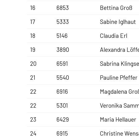
16
6853
Bettina Groß
17
5333
Sabine Iglhaut
18
5146
Claudia Erl
19
3890
Alexandra Löff
20
6591
Sabrina Klingse
21
5540
Pauline Pfeffer
22
6916
Magdalena Gro
22
5301
Veronika Sam
23
6429
Maria Hellauer
24
6915
Christine Wens