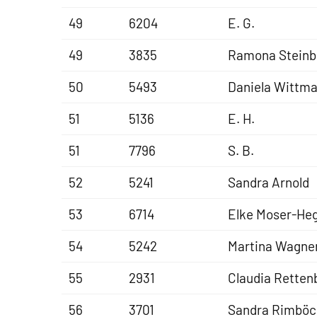
49
6204
E. G.
49
3835
Ramona Steinb
50
5493
Daniela Wittm
51
5136
E. H.
51
7796
S. B.
52
5241
Sandra Arnold
53
6714
Elke Moser-He
54
5242
Martina Wagne
55
2931
Claudia Retten
56
3701
Sandra Rimböc