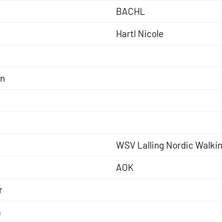
BACHL
Hartl Nicole
nn
WSV Lalling Nordic Walki
AOK
r
a