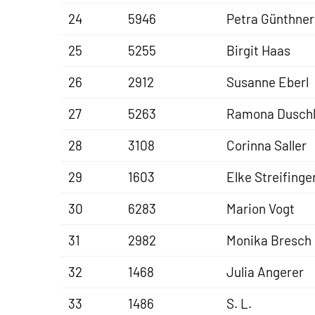
24
5946
Petra Günthner
25
5255
Birgit Haas
26
2912
Susanne Eberl
27
5263
Ramona Dusch
28
3108
Corinna Saller
29
1603
Elke Streifinge
30
6283
Marion Vogt
31
2982
Monika Bresch
32
1468
Julia Angerer
33
1486
S. L.