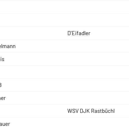
D'Eifadler
elmann
is
ß
mer
WSV DJK Rastbüchl
auer