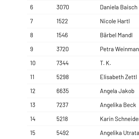
6
3070
Daniela Baisch
7
1522
Nicole Hartl
8
1546
Bärbel Mandl
9
3720
Petra Weinma
10
7344
T. K.
11
5298
Elisabeth Zettl
12
6635
Angela Jakob
13
7237
Angelika Beck
14
5218
Karin Schneide
15
5492
Angelika Utrat