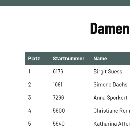
Damen 
Platz
Startnummer
Name
1
6176
Birgit Suess
2
1681
Simone Dachs
3
7266
Anna Sporkert
4
5900
Christiane Ro
5
5940
Katharina Atte