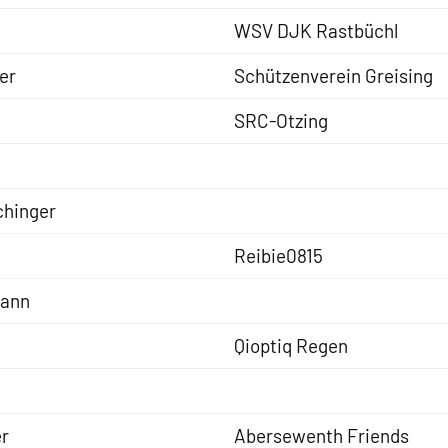
WSV DJK Rastbüchl
er
Schützenverein Greising
SRC-Otzing
chinger
Reibie0815
mann
Qioptiq Regen
er
Abersewenth Friends