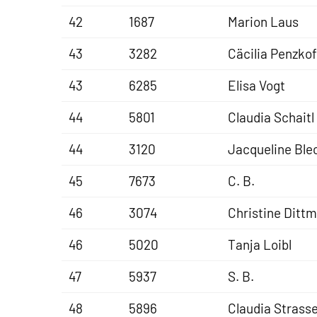
42
1687
Marion Laus
43
3282
Cäcilia Penzkof
43
6285
Elisa Vogt
44
5801
Claudia Schaitl
44
3120
Jacqueline Ble
45
7673
C. B.
46
3074
Christine Ditt
46
5020
Tanja Loibl
47
5937
S. B.
48
5896
Claudia Strass