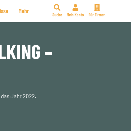
isse
Mehr
Suche
Mein Konto
Für Firmen
LKING –
r das Jahr 2022.