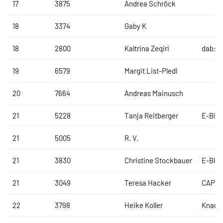
17
3875
Andrea Schröck
18
3374
Gaby K
18
2800
Kaltrina Zeqiri
dab:T
19
6579
Margit List-Pledl
20
7664
Andreas Mainusch
21
5228
Tanja Reitberger
E-Bik
21
5005
R. V.
21
3830
Christine Stockbauer
E-Bik
21
3049
Teresa Hacker
CAPsua
22
3798
Heike Koller
Knaus