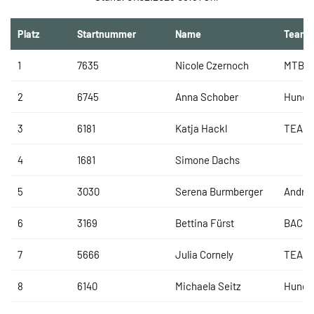
Platz
Startnummer
Name
Team
1
7635
Nicole Czernoch
MTB F
2
6745
Anna Schober
Hundin
3
6181
Katja Hackl
TEAM
4
1681
Simone Dachs
5
3030
Serena Burmberger
Andrea
6
3169
Bettina Fürst
BACH
7
5666
Julia Cornely
TEAM
8
6140
Michaela Seitz
Hundin