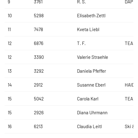
9
3761
R. S.
DAP B
10
5298
Elisabeth Zettl
11
7478
Kveta Liebl
12
6876
T. F.
TEAM
12
3390
Valerie Straehle
13
3292
Daniela Pfeffer
14
2912
Susanne Eberl
HAIDL
15
5042
Carola Karl
TEAM
15
2926
Diana Uhrmann
16
6213
Claudia Leitl
Ski & 