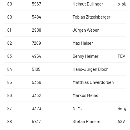
80
5967
Helmut Dullinger
b-plus
80
5484
Tobias Zitzelsberger
81
2908
Jürgen Weber
82
7269
Max Halser
83
4954
Denny Helmer
TEAM
84
5105
Hans-Jürgen Bloch
85
5336
Matthias Unverdorben
86
3332
Markus Meindl
87
3323
N. M.
Bergs
88
5737
Stefan Rinnerer
ASV Lo