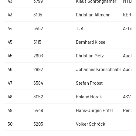
43
3799
Klaus Schrönghamer
MTB F
43
3105
Christian Altmann
KERMI
44
5452
T. A.
A-Tea
45
5115
Bernhard Klose
45
2903
Christian Metz
Audi S
46
2892
Johannes Kronschnabl
Audi S
47
6584
Stefan Probst
48
3052
Roland Horak
ASV Lo
49
5448
Hans-Jürgen Pritzl
Penzko
50
5205
Volker Schröck