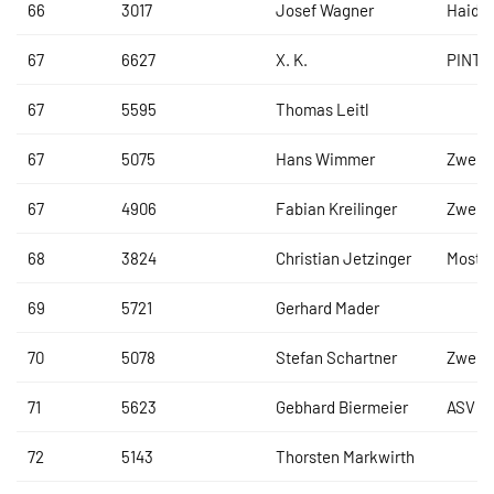
66
3017
Josef Wagner
Haidl
67
6627
X. K.
PINTE
67
5595
Thomas Leitl
67
5075
Hans Wimmer
Zweir
67
4906
Fabian Kreilinger
Zweir
68
3824
Christian Jetzinger
Most-R
69
5721
Gerhard Mader
70
5078
Stefan Schartner
Zweir
71
5623
Gebhard Biermeier
ASV Lo
72
5143
Thorsten Markwirth