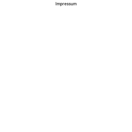
Impressum
Datenschutz
AGB & Teilnahme
FAQ
Login für Firmen
Facebook
Instagram
Jetzt Newsletter abonnieren