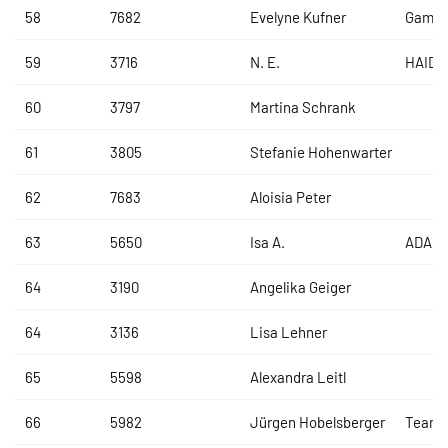
58
7682
Evelyne Kufner
Gamsb
59
3716
N. E.
HAIDL
60
3797
Martina Schrank
61
3805
Stefanie Hohenwarter
62
7683
Aloisia Peter
63
5650
Isa A.
ADAC
64
3190
Angelika Geiger
64
3136
Lisa Lehner
65
5598
Alexandra Leitl
66
5982
Jürgen Hobelsberger
Team R