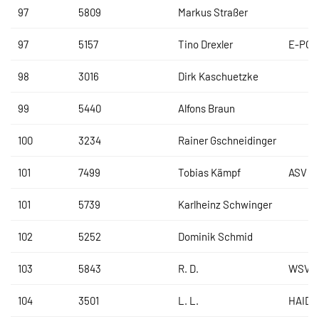
97
5809
Markus Straßer
97
5157
Tino Drexler
E-POW
98
3016
Dirk Kaschuetzke
99
5440
Alfons Braun
100
3234
Rainer Gschneidinger
101
7499
Tobias Kämpf
ASV Lo
101
5739
Karlheinz Schwinger
102
5252
Dominik Schmid
103
5843
R. D.
WSV La
104
3501
L. L.
HAIDL