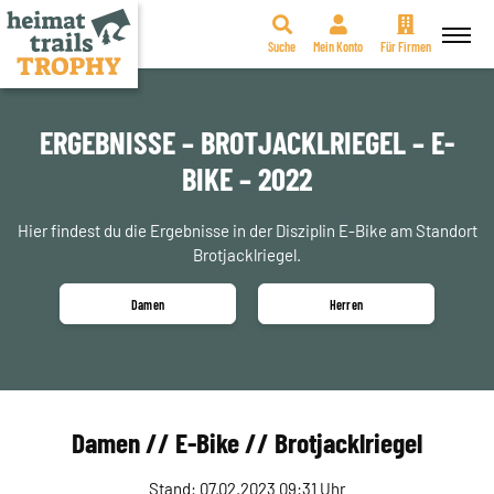
Suche
Mein Konto
Für Firmen
Zum
Inhalt
springen
ERGEBNISSE – BROTJACKLRIEGEL – E-
BIKE – 2022
Hier findest du die Ergebnisse in der Disziplin E-Bike am Standort
Brotjacklriegel.
Damen
Herren
Damen // E-Bike // Brotjacklriegel
Stand: 07.02.2023 09:31 Uhr