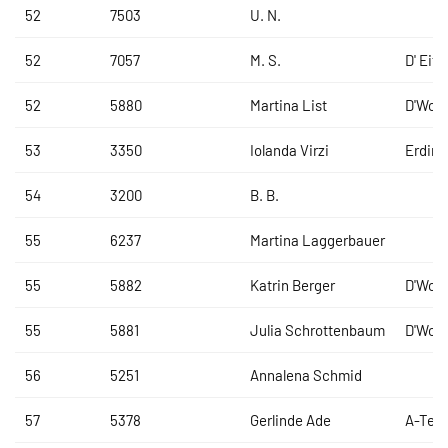
52
7503
U. N.
52
7057
M. S.
D' Eifa
52
5880
Martina List
D'Woid
53
3350
Iolanda Virzi
Erding
54
3200
B. B.
55
6237
Martina Laggerbauer
55
5882
Katrin Berger
D'Woid
55
5881
Julia Schrottenbaum
D'Woid
56
5251
Annalena Schmid
57
5378
Gerlinde Ade
A-Tea