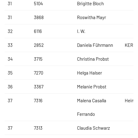
31
5104
Brigitte Bloch
31
3868
Roswitha Mayr
32
6116
I. W.
33
2852
Daniela Führmann
KERMI
34
3715
Christina Probst
35
7270
Helga Halser
36
3367
Melanie Probst
37
7316
Malena Casalla
Heima
Ferrando
37
7313
Claudia Schwarz