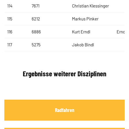
114
7671
Christian Klessinger
115
6212
Markus Pinker
116
6886
Kurt Erndl
Erndl-
117
5275
Jakob Bindl
Ergebnisse weiterer Disziplinen
Radfahren