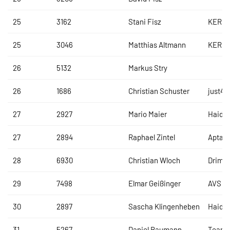
25
3162
Stani Fisz
KERMI
25
3046
Matthias Altmann
KERMI
26
5132
Markus Stry
26
1686
Christian Schuster
just4f
27
2927
Mario Maier
Haidl
27
2894
Raphael Zintel
Aptar
28
6930
Christian Wloch
Drima
29
7498
Elmar Geißinger
AVS R
30
2897
Sascha Klingenheben
Haidl
31
5267
Daniel Baumann
Team 1