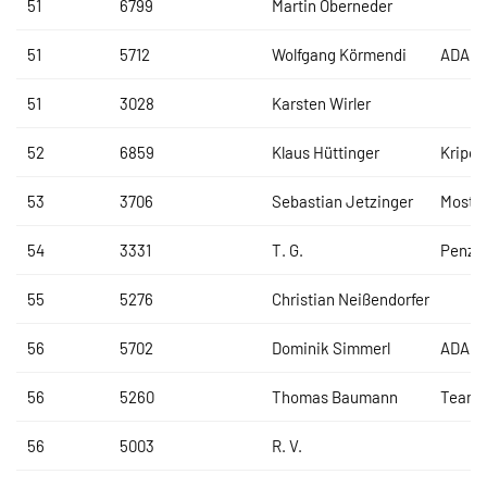
51
6799
Martin Oberneder
51
5712
Wolfgang Körmendi
ADAC
51
3028
Karsten Wirler
52
6859
Klaus Hüttinger
Kripo 
53
3706
Sebastian Jetzinger
Most-R
54
3331
T. G.
Penzko
55
5276
Christian Neißendorfer
56
5702
Dominik Simmerl
ADAC
56
5260
Thomas Baumann
Team 1
56
5003
R. V.