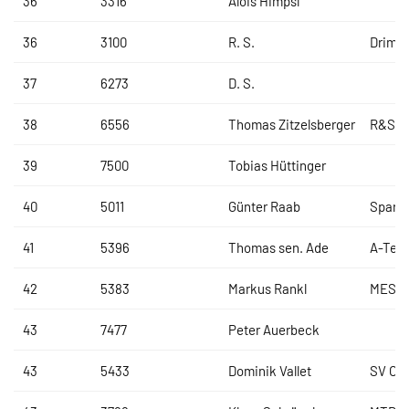
36
3316
Alois Himpsl
36
3100
R. S.
Drima
37
6273
D. S.
38
6556
Thomas Zitzelsberger
R&S N
39
7500
Tobias Hüttinger
40
5011
Günter Raab
Spark
41
5396
Thomas sen. Ade
A-Tea
42
5383
Markus Rankl
MESU 
43
7477
Peter Auerbeck
43
5433
Dominik Vallet
SV Otz