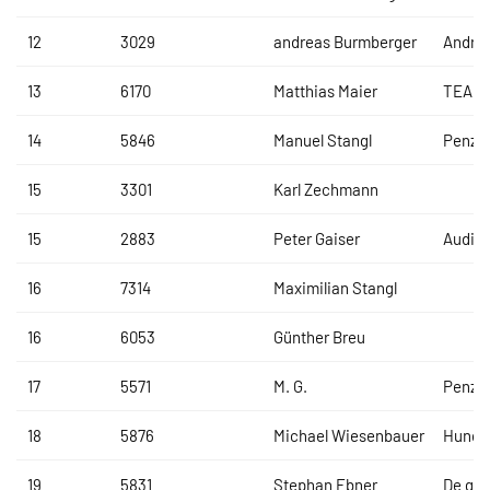
12
3029
andreas Burmberger
Andrea
13
6170
Matthias Maier
TEAM
14
5846
Manuel Stangl
Penzko
15
3301
Karl Zechmann
15
2883
Peter Gaiser
Audi S
16
7314
Maximilian Stangl
16
6053
Günther Breu
17
5571
M. G.
Penzko
18
5876
Michael Wiesenbauer
Hundin
19
5831
Stephan Ebner
De gri