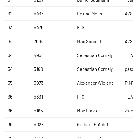
32
5436
Roland Meier
AVS R
33
5475
F. G.
34
7594
Max Simmet
AVS R
34
4953
Sebastian Cornely
TEAM
34
3160
Sebastian Cornely
pasco
35
5973
Alexander Wieland
PINTE
36
5331
F. G.
TEAM
36
5165
Max Forster
Zweir
36
5028
Gerhard Früchtl