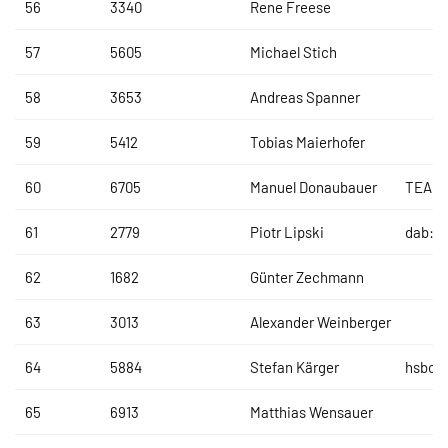
56
3340
Rene Freese
57
5605
Michael Stich
58
3653
Andreas Spanner
59
5412
Tobias Maierhofer
60
6705
Manuel Donaubauer
TEAM
61
2779
Piotr Lipski
dab:T
62
1682
Günter Zechmann
63
3013
Alexander Weinberger
64
5884
Stefan Kärger
hsbca
65
6913
Matthias Wensauer