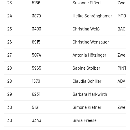
23
5166
Susanne Eißerl
Zweir
24
3879
Heike Schrönghamer
MTB F
25
3403
Christina Weiß
BACH
26
6915
Christine Wensauer
27
5074
Antonia Hötzinger
Zweir
28
5965
Sabine Stoiber
PINTE
28
1670
Claudia Schiller
ADAC
29
6231
Barbara Markwirth
30
5161
Simone Kiefner
Zweir
30
3343
Silvia Freese