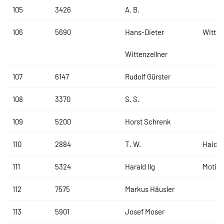
105
3426
A. B.
106
5690
Hans-Dieter
Witten
Wittenzellner
107
6147
Rudolf Gürster
108
3370
S. S.
109
5200
Horst Schrenk
110
2884
T. W.
Haidl
111
5324
Harald Ilg
MotiBI
112
7575
Markus Häusler
113
5901
Josef Moser