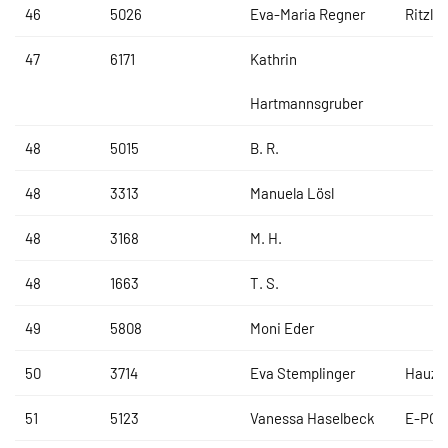
46
5026
Eva-Maria Regner
Ritzl R
47
6171
Kathrin
Hartmannsgruber
48
5015
B. R.
48
3313
Manuela Lösl
48
3168
M. H.
48
1663
T. S.
49
5808
Moni Eder
50
3714
Eva Stemplinger
Hauzi
51
5123
Vanessa Haselbeck
E-POW