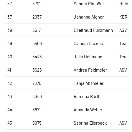
37
3701
Sandra Rimböck
Heima
37
2937
Johanna Aigner
KERMI
38
5617
Edeltraud Punzmann
ASV Lo
39
5409
Claudia Druxeis
Team 
40
5443
Julia Hohmann
Team 
41
5626
Andrea Feldmeier
ASV Lo
42
7670
Tanja Absmeier
43
3349
Ramona Barth
44
3871
Amanda Weber
45
5975
Sabrina Ellerbeck
ASV Lo