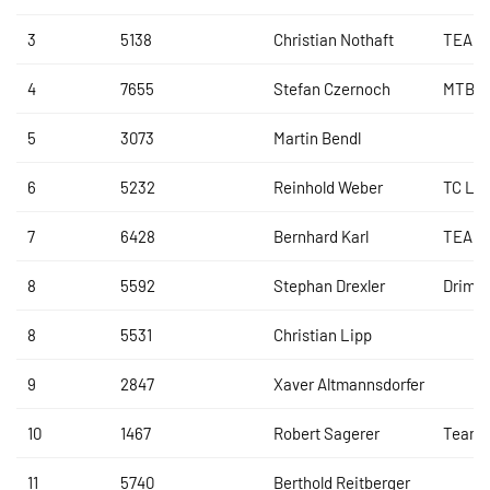
3
5138
Christian Nothaft
TEAM
4
7655
Stefan Czernoch
MTB F
5
3073
Martin Bendl
6
5232
Reinhold Weber
TC Lal
7
6428
Bernhard Karl
TEAM
8
5592
Stephan Drexler
Drima
8
5531
Christian Lipp
9
2847
Xaver Altmannsdorfer
10
1467
Robert Sagerer
Team 
11
5740
Berthold Reitberger