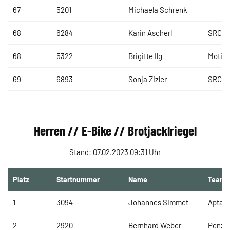
67
5201
Michaela Schrenk
68
6284
Karin Ascherl
SRC-O
68
5322
Brigitte Ilg
MotiBI
69
6893
Sonja Zizler
SRC-O
Herren // E-Bike // Brotjacklriegel
Stand: 07.02.2023 09:31 Uhr
Platz
Startnummer
Name
Team
1
3094
Johannes Simmet
Aptar
2
2920
Bernhard Weber
Penzko