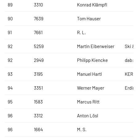
89
3310
Konrad Klämpfl
90
7639
Tom Hauser
91
7661
R. L.
92
5259
Martin Eiberweiser
Ski & 
92
2949
Philipp Kiencke
dab:T
93
3195
Manuel Hartl
KERMI
94
3351
Werner Mayer
Erding
95
1583
Marcus Ritt
96
3312
Anton Lösl
96
1664
M. S.