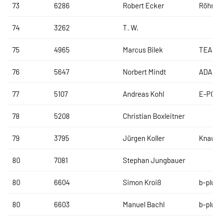
73
6286
Robert Ecker
Röhrl+
74
3262
T. W.
75
4965
Marcus Bilek
TEAM
76
5647
Norbert Mindt
ADAC
77
5107
Andreas Kohl
E-POW
78
5208
Christian Boxleitner
79
3795
Jürgen Koller
Knaus
80
7081
Stephan Jungbauer
80
6604
Simon Kroiß
b-plus
80
6603
Manuel Bachl
b-plus