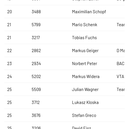
20
3488
Maximilian Schopf
21
5799
Mario Schenk
Team 
21
3217
Tobias Fuchs
22
2862
Markus Geiger
D Marc
23
2934
Norbert Peter
BACH
24
5202
Markus Widera
VTA T
25
5509
Julian Wagner
Team 
25
3712
Lukasz Kloska
25
3676
Stefan Greco
25
3206
David Fisz