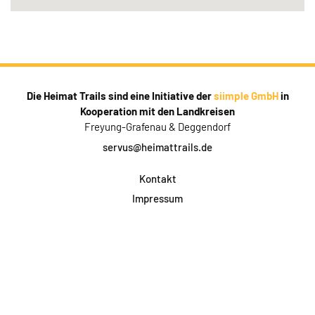
Die Heimat Trails sind eine Initiative der
siimple GmbH
in
Kooperation mit den Landkreisen
Freyung-Grafenau & Deggendorf
servus@heimattrails.de
Kontakt
Impressum
Datenschutz
AGB & Teilnahme
FAQ
Login für Firmen