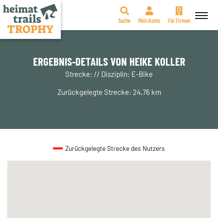
Suche
Mein Konto
Für Firmen
Zum
Inhalt
springen
ERGEBNIS-DETAILS VON HEIKE KOLLER
Strecke: // Disziplin: E-Bike
Zurückgelegte Strecke: 24,76 km
Zurückgelegte Strecke des Nutzers