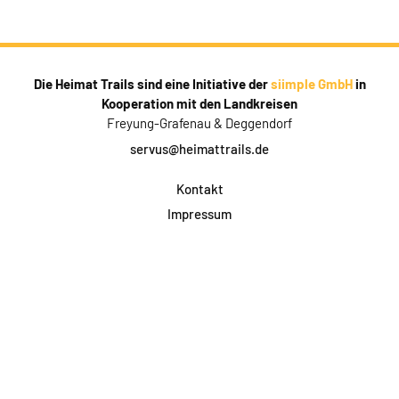
Die Heimat Trails sind eine Initiative der
siimple GmbH
in
Kooperation mit den Landkreisen
Freyung-Grafenau & Deggendorf
servus@heimattrails.de
Kontakt
Impressum
Datenschutz
AGB & Teilnahme
FAQ
Login für Firmen