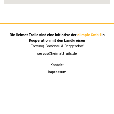
Die Heimat Trails sind eine Initiative der
siimple GmbH
in
Kooperation mit den Landkreisen
Freyung-Grafenau & Deggendorf
servus@heimattrails.de
Kontakt
Impressum
Datenschutz
AGB & Teilnahme
FAQ
Login für Firmen