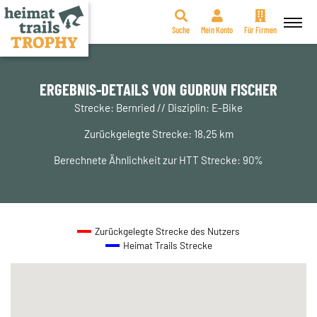
Suche
Mein Konto
Für Firmen
Zum
Inhalt
springen
ERGEBNIS-DETAILS VON GUDRUN FISCHER
Strecke: Bernried // Disziplin: E-Bike
Zurückgelegte Strecke: 18,25 km
Berechnete Ähnlichkeit zur HTT Strecke: 90%
Zurückgelegte Strecke des Nutzers
Heimat Trails Strecke