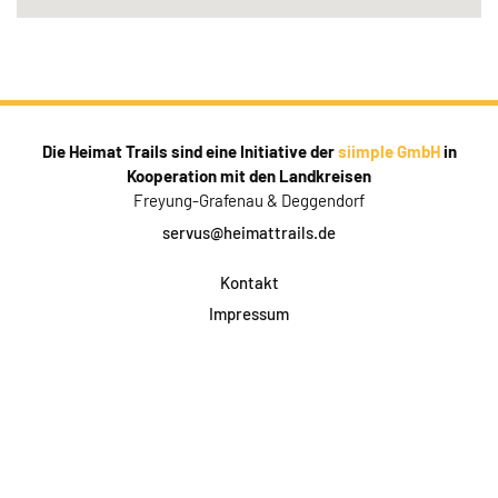
Die Heimat Trails sind eine Initiative der
siimple GmbH
in
Kooperation mit den Landkreisen
Freyung-Grafenau & Deggendorf
servus@heimattrails.de
Kontakt
Impressum
Datenschutz
AGB & Teilnahme
FAQ
Login für Firmen