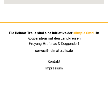
Die Heimat Trails sind eine Initiative der
siimple GmbH
in
Kooperation mit den Landkreisen
Freyung-Grafenau & Deggendorf
servus@heimattrails.de
Kontakt
Impressum
Datenschutz
AGB & Teilnahme
FAQ
Login für Firmen