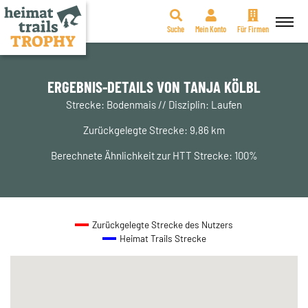
Suche
Mein Konto
Für Firmen
Zum
Inhalt
springen
ERGEBNIS-DETAILS VON TANJA KÖLBL
Strecke: Bodenmais // Disziplin: Laufen
Zurückgelegte Strecke: 9,86 km
Berechnete Ähnlichkeit zur HTT Strecke: 100%
Zurückgelegte Strecke des Nutzers
Heimat Trails Strecke