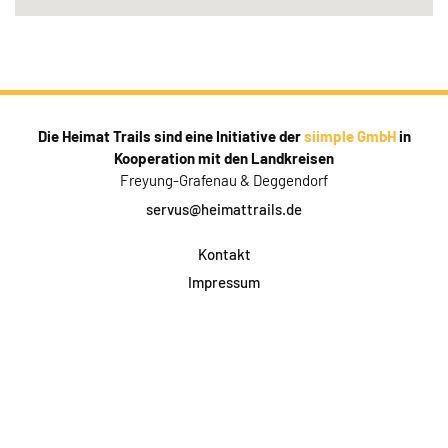
Die Heimat Trails sind eine Initiative der
siimple GmbH
in
Kooperation mit den Landkreisen
Freyung-Grafenau & Deggendorf
servus@heimattrails.de
Kontakt
Impressum
Datenschutz
AGB & Teilnahme
FAQ
Login für Firmen