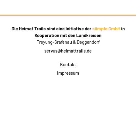
Die Heimat Trails sind eine Initiative der
siimple GmbH
in
Kooperation mit den Landkreisen
Freyung-Grafenau & Deggendorf
servus@heimattrails.de
Kontakt
Impressum
Datenschutz
AGB & Teilnahme
FAQ
Login für Firmen