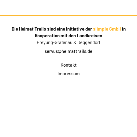
Die Heimat Trails sind eine Initiative der
siimple GmbH
in
Kooperation mit den Landkreisen
Freyung-Grafenau & Deggendorf
servus@heimattrails.de
Kontakt
Impressum
Datenschutz
AGB & Teilnahme
FAQ
Login für Firmen