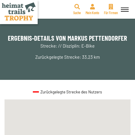
Suche
Mein Konto
Für Firmen
Zum
Inhalt
springen
ERGEBNIS-DETAILS VON MARKUS PETTENDORFER
Strecke: // Disziplin: E-Bike
Zurückgelegte Strecke: 33,23 km
Zurückgelegte Strecke des Nutzers