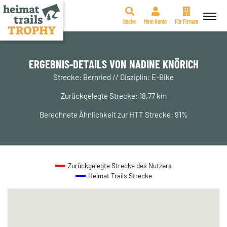
Suche
Mein Konto
Für Firmen
Zum
Inhalt
springen
ERGEBNIS-DETAILS VON NADINE KNÖRICH
Strecke: Bernried // Disziplin: E-Bike
Zurückgelegte Strecke: 18,77 km
Berechnete Ähnlichkeit zur HTT Strecke: 91%
Zurückgelegte Strecke des Nutzers
Heimat Trails Strecke