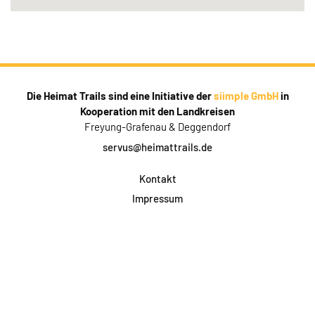
Die Heimat Trails sind eine Initiative der
siimple GmbH
in
Kooperation mit den Landkreisen
Freyung-Grafenau & Deggendorf
servus@heimattrails.de
Kontakt
Impressum
Datenschutz
AGB & Teilnahme
FAQ
Login für Firmen