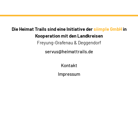
Die Heimat Trails sind eine Initiative der
siimple GmbH
in
Kooperation mit den Landkreisen
Freyung-Grafenau & Deggendorf
servus@heimattrails.de
Kontakt
Impressum
Datenschutz
AGB & Teilnahme
FAQ
Login für Firmen