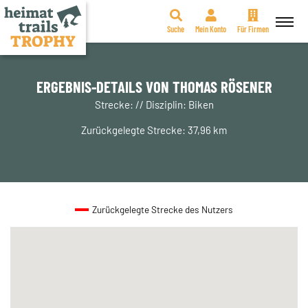
Suche
Mein Konto
Für Firmen
Zum
Inhalt
springen
ERGEBNIS-DETAILS VON THOMAS RÖSENER
Strecke: // Disziplin: Biken
Zurückgelegte Strecke: 37,96 km
Zurückgelegte Strecke des Nutzers