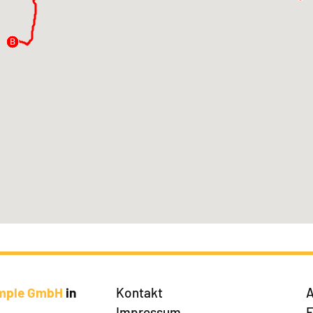
B
imple GmbH
in
Kontakt
A
Impressum