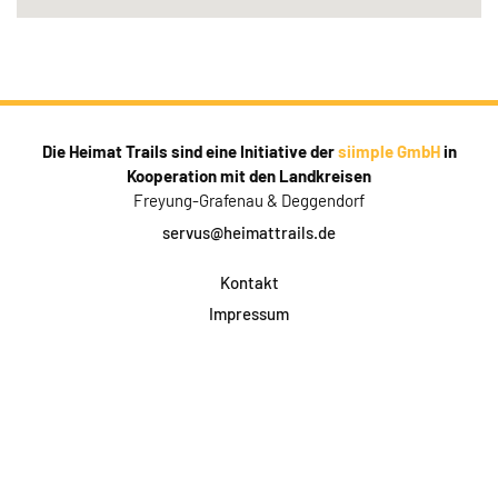
Die Heimat Trails sind eine Initiative der
siimple GmbH
in
Kooperation mit den Landkreisen
Freyung-Grafenau & Deggendorf
servus@heimattrails.de
Kontakt
Impressum
Datenschutz
AGB & Teilnahme
FAQ
Login für Firmen