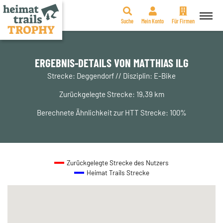
Suche
Mein Konto
Für Firmen
Zum
Inhalt
springen
ERGEBNIS-DETAILS VON MATTHIAS ILG
Strecke: Deggendorf // Disziplin: E-Bike
Zurückgelegte Strecke: 19,39 km
Berechnete Ähnlichkeit zur HTT Strecke: 100%
Zurückgelegte Strecke des Nutzers
Heimat Trails Strecke