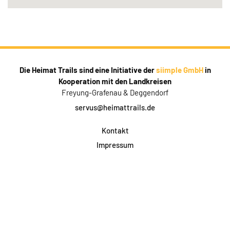
Die Heimat Trails sind eine Initiative der
siimple GmbH
in
Kooperation mit den Landkreisen
Freyung-Grafenau & Deggendorf
servus@heimattrails.de
Kontakt
Impressum
Datenschutz
AGB & Teilnahme
FAQ
Login für Firmen