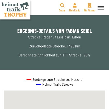
Suche
Mein Konto
Für Firmen
Zum
Inhalt
springen
ERGEBNIS-DETAILS VON FABIAN SEIDL
Strecke: Regen // Disziplin: Biken
Zurückgelegte Strecke: 17,95 km
Berechnete Ähnlichkeit zur HTT Strecke: 98%
Zurückgelegte Strecke des Nutzers
Heimat Trails Strecke