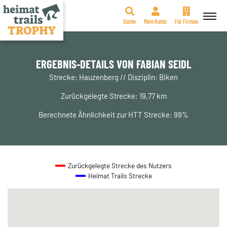
Suche
Mein Konto
Für Firmen
Zum
Inhalt
springen
ERGEBNIS-DETAILS VON FABIAN SEIDL
Strecke: Hauzenberg // Disziplin: Biken
Zurückgelegte Strecke: 19,77 km
Berechnete Ähnlichkeit zur HTT Strecke: 99%
Zurückgelegte Strecke des Nutzers
Heimat Trails Strecke