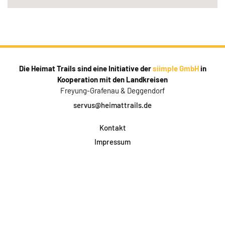
Die Heimat Trails sind eine Initiative der
siimple GmbH
in
Kooperation mit den Landkreisen
Freyung-Grafenau & Deggendorf
servus@heimattrails.de
Kontakt
Impressum
Datenschutz
AGB & Teilnahme
FAQ
Login für Firmen