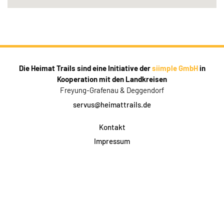
Die Heimat Trails sind eine Initiative der
siimple GmbH
in
Kooperation mit den Landkreisen
Freyung-Grafenau & Deggendorf
servus@heimattrails.de
Kontakt
Impressum
Datenschutz
AGB & Teilnahme
FAQ
Login für Firmen