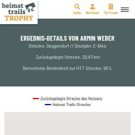
Suche
Mein Konto
Für Firmen
Zum
Inhalt
springen
ERGEBNIS-DETAILS VON ARMIN WEBER
Strecke: Deggendorf // Disziplin: E-Bike
Zurückgelegte Strecke: 20,67 km
Berechnete Ähnlichkeit zur HTT Strecke: 95%
Zurückgelegte Strecke des Nutzers
Heimat Trails Strecke