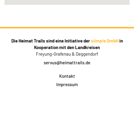
Die Heimat Trails sind eine Initiative der
siimple GmbH
in
Kooperation mit den Landkreisen
Freyung-Grafenau & Deggendorf
servus@heimattrails.de
Kontakt
Impressum
Datenschutz
AGB & Teilnahme
FAQ
Login für Firmen