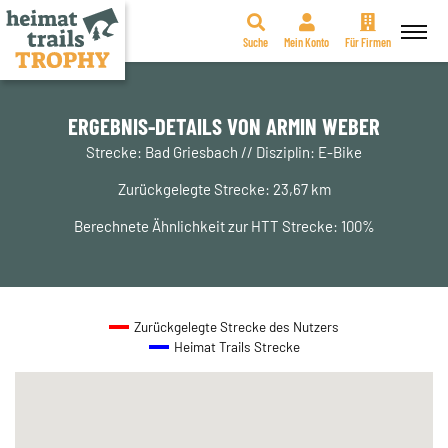
Suche
Mein Konto
Für Firmen
Zum
Inhalt
springen
ERGEBNIS-DETAILS VON ARMIN WEBER
Strecke: Bad Griesbach // Disziplin: E-Bike
Zurückgelegte Strecke: 23,67 km
Berechnete Ähnlichkeit zur HTT Strecke: 100%
Zurückgelegte Strecke des Nutzers
Heimat Trails Strecke