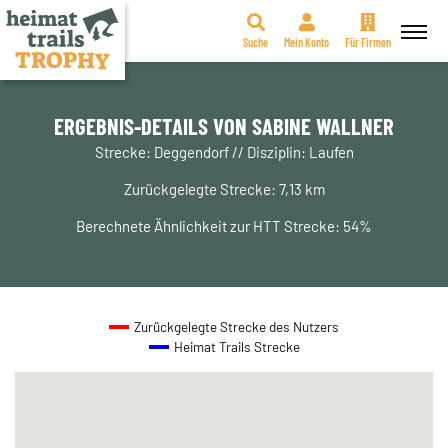
Suche
Mein Konto
Für Firmen
Zum
Inhalt
springen
ERGEBNIS-DETAILS VON SABINE WALLNER
Strecke: Deggendorf // Disziplin: Laufen
Zurückgelegte Strecke: 7,13 km
Berechnete Ähnlichkeit zur HTT Strecke: 54%
Zurückgelegte Strecke des Nutzers
Heimat Trails Strecke