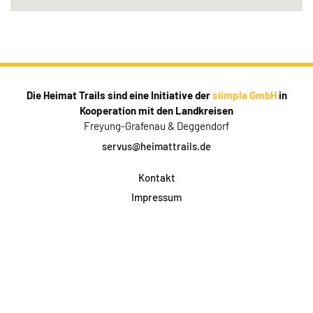
Die Heimat Trails sind eine Initiative der
siimple GmbH
in
Kooperation mit den Landkreisen
Freyung-Grafenau & Deggendorf
servus@heimattrails.de
Kontakt
Impressum
Datenschutz
AGB & Teilnahme
FAQ
Login für Firmen