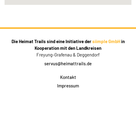
Die Heimat Trails sind eine Initiative der
siimple GmbH
in
Kooperation mit den Landkreisen
Freyung-Grafenau & Deggendorf
servus@heimattrails.de
Kontakt
Impressum
Datenschutz
AGB & Teilnahme
FAQ
Login für Firmen