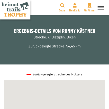
Suche
Mein Konto
Für Firmen
Zum
Inhalt
springen
ERGEBNIS-DETAILS VON RONNY KÄSTNER
Strecke: // Disziplin: Biken
Zurückgelegte Strecke: 54,45 km
Zurückgelegte Strecke des Nutzers