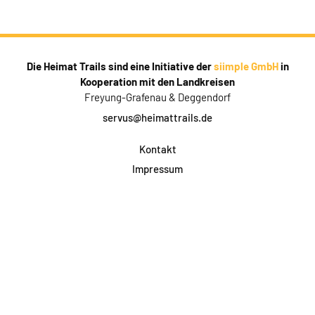
Die Heimat Trails sind eine Initiative der
siimple GmbH
in
Kooperation mit den Landkreisen
Freyung-Grafenau & Deggendorf
servus@heimattrails.de
Kontakt
Impressum
Datenschutz
AGB & Teilnahme
FAQ
Login für Firmen