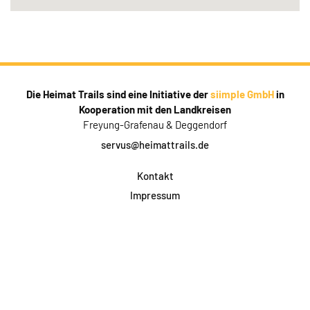
Die Heimat Trails sind eine Initiative der
siimple GmbH
in
Kooperation mit den Landkreisen
Freyung-Grafenau & Deggendorf
servus@heimattrails.de
Kontakt
Impressum
Datenschutz
AGB & Teilnahme
FAQ
Login für Firmen