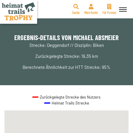
Suche
Mein Konto
Für Firmen
Zum
Inhalt
springen
ERGEBNIS-DETAILS VON MICHAEL ABSMEIER
Strecke: Deggendorf // Disziplin: Biken
Zurückgelegte Strecke: 19,35 km
Berechnete Ähnlichkeit zur HTT Strecke: 95%
Zurückgelegte Strecke des Nutzers
Heimat Trails Strecke