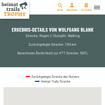
Suche
Mein Konto
Für Firmen
Zum
Inhalt
springen
ERGEBNIS-DETAILS VON WOLFGANG BLANK
Strecke: Regen // Disziplin: Walking
Zurückgelegte Strecke: 7,64 km
Berechnete Ähnlichkeit zur HTT Strecke: 100%
Zurückgelegte Strecke des Nutzers
Heimat Trails Strecke