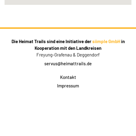
Die Heimat Trails sind eine Initiative der
siimple GmbH
in
Kooperation mit den Landkreisen
Freyung-Grafenau & Deggendorf
servus@heimattrails.de
Kontakt
Impressum
Datenschutz
AGB & Teilnahme
FAQ
Login für Firmen