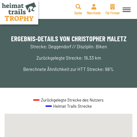
Suche
Mein Konto
Für Firmen
Zum
Inhalt
springen
ERGEBNIS-DETAILS VON CHRISTOPHER MALETZ
Strecke: Deggendorf // Disziplin: Biken
Zurückgelegte Strecke: 19,33 km
Berechnete Ähnlichkeit zur HTT Strecke: 98%
Zurückgelegte Strecke des Nutzers
Heimat Trails Strecke