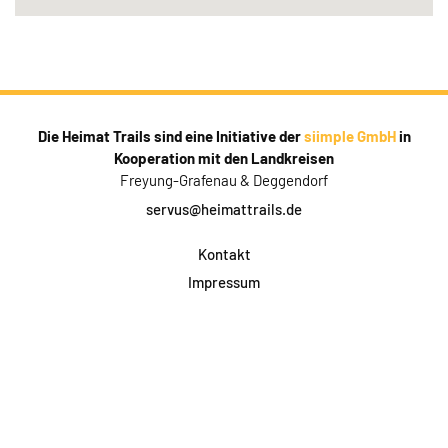
Die Heimat Trails sind eine Initiative der
siimple GmbH
in
Kooperation mit den Landkreisen
Freyung-Grafenau & Deggendorf
servus@heimattrails.de
Kontakt
Impressum
Datenschutz
AGB & Teilnahme
FAQ
Login für Firmen