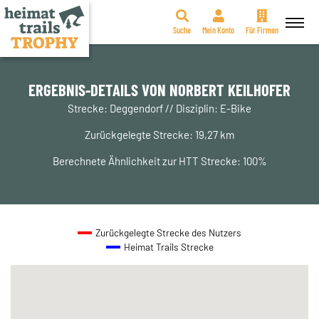
Suche
Mein Konto
Für Firmen
Zum
Inhalt
springen
ERGEBNIS-DETAILS VON NORBERT KEILHOFER
Strecke: Deggendorf // Disziplin: E-Bike
Zurückgelegte Strecke: 19,27 km
Berechnete Ähnlichkeit zur HTT Strecke: 100%
Zurückgelegte Strecke des Nutzers
Heimat Trails Strecke