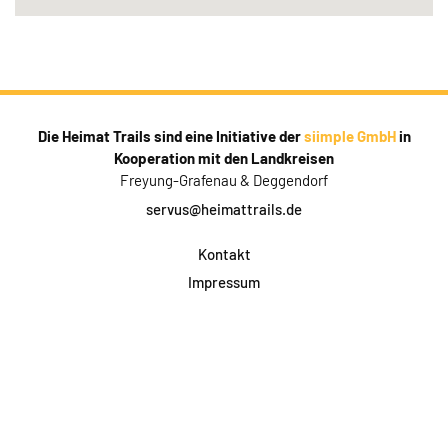
Die Heimat Trails sind eine Initiative der
siimple GmbH
in
Kooperation mit den Landkreisen
Freyung-Grafenau & Deggendorf
servus@heimattrails.de
Kontakt
Impressum
Datenschutz
AGB & Teilnahme
FAQ
Login für Firmen