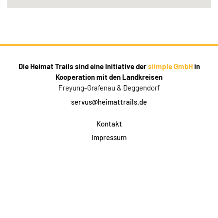
Die Heimat Trails sind eine Initiative der
siimple GmbH
in
Kooperation mit den Landkreisen
Freyung-Grafenau & Deggendorf
servus@heimattrails.de
Kontakt
Impressum
Datenschutz
AGB & Teilnahme
FAQ
Login für Firmen