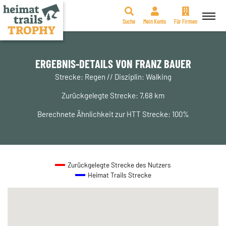
Suche
Mein Konto
Für Firmen
Zum
Inhalt
springen
ERGEBNIS-DETAILS VON FRANZ BAUER
Strecke: Regen // Disziplin: Walking
Zurückgelegte Strecke: 7,68 km
Berechnete Ähnlichkeit zur HTT Strecke: 100%
Zurückgelegte Strecke des Nutzers
Heimat Trails Strecke