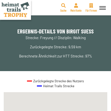
Suche
Mein Konto
Für Firmen
Zum
Inhalt
springen
ERGEBNIS-DETAILS VON BIRGIT SUESS
Strecke: Freyung // Disziplin: Walking
Zurückgelegte Strecke: 9,59 km
Berechnete Ähnlichkeit zur HTT Strecke: 97%
Zurückgelegte Strecke des Nutzers
Heimat Trails Strecke