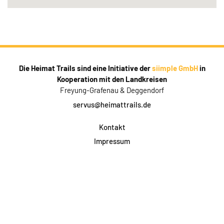
Die Heimat Trails sind eine Initiative der
siimple GmbH
in
Kooperation mit den Landkreisen
Freyung-Grafenau & Deggendorf
servus@heimattrails.de
Kontakt
Impressum
Datenschutz
AGB & Teilnahme
FAQ
Login für Firmen