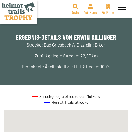
Suche
Mein Konto
Für Firmen
Zum
Inhalt
springen
ERGEBNIS-DETAILS VON ERWIN KILLINGER
Strecke: Bad Griesbach // Disziplin: Biken
Zurückgelegte Strecke: 22,97 km
Berechnete Ähnlichkeit zur HTT Strecke: 100%
Zurückgelegte Strecke des Nutzers
Heimat Trails Strecke