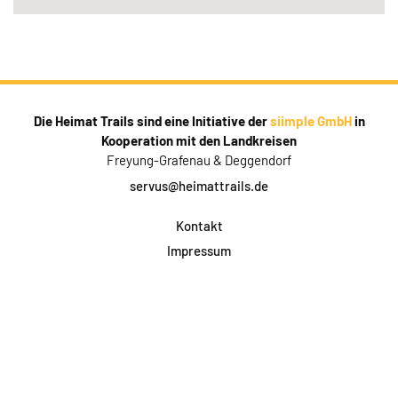
Die Heimat Trails sind eine Initiative der
siimple GmbH
in
Kooperation mit den Landkreisen
Freyung-Grafenau & Deggendorf
servus@heimattrails.de
Kontakt
Impressum
Datenschutz
AGB & Teilnahme
FAQ
Login für Firmen