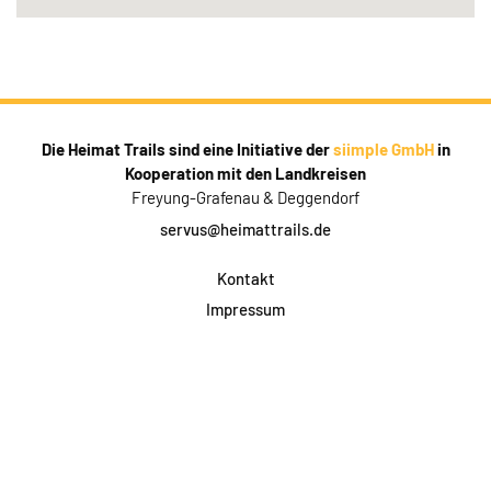
Die Heimat Trails sind eine Initiative der
siimple GmbH
in
Kooperation mit den Landkreisen
Freyung-Grafenau & Deggendorf
servus@heimattrails.de
Kontakt
Impressum
Datenschutz
AGB & Teilnahme
FAQ
Login für Firmen