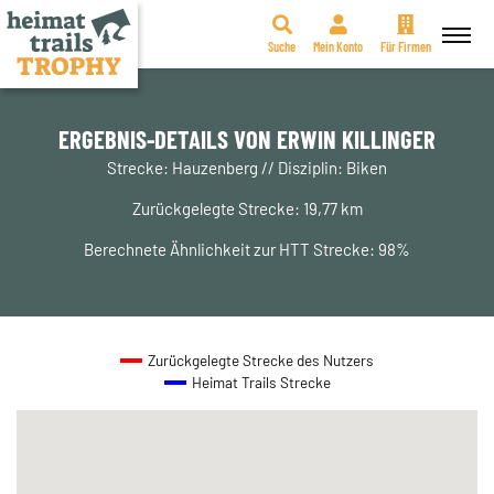
Suche
Mein Konto
Für Firmen
Zum
Inhalt
springen
ERGEBNIS-DETAILS VON ERWIN KILLINGER
Strecke: Hauzenberg // Disziplin: Biken
Zurückgelegte Strecke: 19,77 km
Berechnete Ähnlichkeit zur HTT Strecke: 98%
Zurückgelegte Strecke des Nutzers
Heimat Trails Strecke