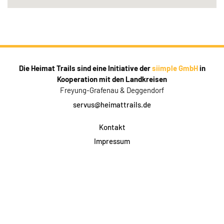
Die Heimat Trails sind eine Initiative der
siimple GmbH
in
Kooperation mit den Landkreisen
Freyung-Grafenau & Deggendorf
servus@heimattrails.de
Kontakt
Impressum
Datenschutz
AGB & Teilnahme
FAQ
Login für Firmen