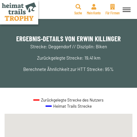
Suche
Mein Konto
Für Firmen
Zum
Inhalt
springen
ERGEBNIS-DETAILS VON ERWIN KILLINGER
Strecke: Deggendorf // Disziplin: Biken
Zurückgelegte Strecke: 19,41 km
Berechnete Ähnlichkeit zur HTT Strecke: 95%
Zurückgelegte Strecke des Nutzers
Heimat Trails Strecke