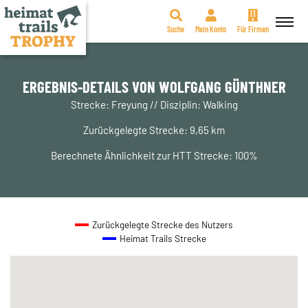
Suche
Mein Konto
Für Firmen
Zum
Inhalt
springen
ERGEBNIS-DETAILS VON WOLFGANG GÜNTHNER
Strecke: Freyung // Disziplin: Walking
Zurückgelegte Strecke: 9,65 km
Berechnete Ähnlichkeit zur HTT Strecke: 100%
Zurückgelegte Strecke des Nutzers
Heimat Trails Strecke