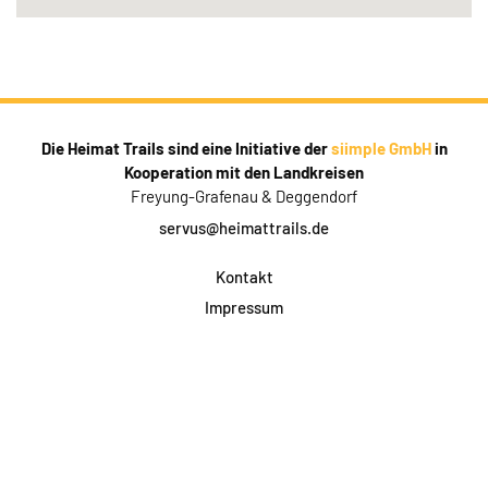
Die Heimat Trails sind eine Initiative der
siimple GmbH
in
Kooperation mit den Landkreisen
Freyung-Grafenau & Deggendorf
servus@heimattrails.de
Kontakt
Impressum
Datenschutz
AGB & Teilnahme
FAQ
Login für Firmen