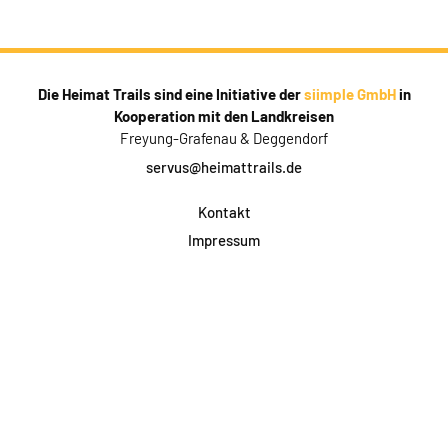
Die Heimat Trails sind eine Initiative der
siimple GmbH
in
Kooperation mit den Landkreisen
Freyung-Grafenau & Deggendorf
servus@heimattrails.de
Kontakt
Impressum
Datenschutz
AGB & Teilnahme
FAQ
Login für Firmen