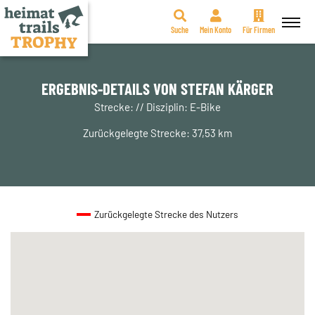
Suche
Mein Konto
Für Firmen
Zum
Inhalt
springen
ERGEBNIS-DETAILS VON STEFAN KÄRGER
Strecke: // Disziplin: E-Bike
Zurückgelegte Strecke: 37,53 km
Zurückgelegte Strecke des Nutzers