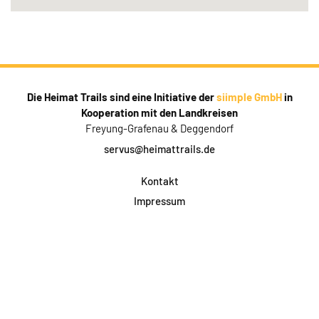
Die Heimat Trails sind eine Initiative der
siimple GmbH
in
Kooperation mit den Landkreisen
Freyung-Grafenau & Deggendorf
servus@heimattrails.de
Kontakt
Impressum
Datenschutz
AGB & Teilnahme
FAQ
Login für Firmen