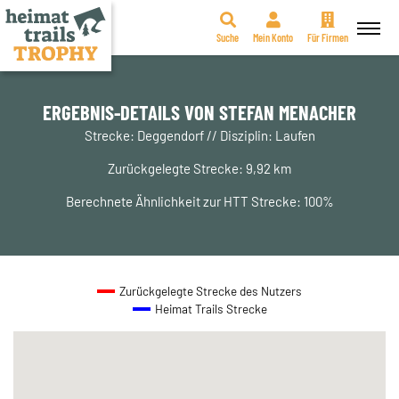
Suche
Mein Konto
Für Firmen
Zum
Inhalt
springen
ERGEBNIS-DETAILS VON STEFAN MENACHER
Strecke: Deggendorf // Disziplin: Laufen
Zurückgelegte Strecke: 9,92 km
Berechnete Ähnlichkeit zur HTT Strecke: 100%
Zurückgelegte Strecke des Nutzers
Heimat Trails Strecke