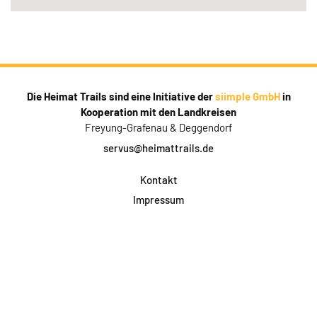
Die Heimat Trails sind eine Initiative der
siimple GmbH
in
Kooperation mit den Landkreisen
Freyung-Grafenau & Deggendorf
servus@heimattrails.de
Kontakt
Impressum
Datenschutz
AGB & Teilnahme
FAQ
Login für Firmen