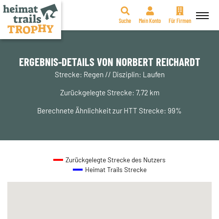
Suche
Mein Konto
Für Firmen
Zum
Inhalt
springen
ERGEBNIS-DETAILS VON NORBERT REICHARDT
Strecke: Regen // Disziplin: Laufen
Zurückgelegte Strecke: 7,72 km
Berechnete Ähnlichkeit zur HTT Strecke: 99%
Zurückgelegte Strecke des Nutzers
Heimat Trails Strecke