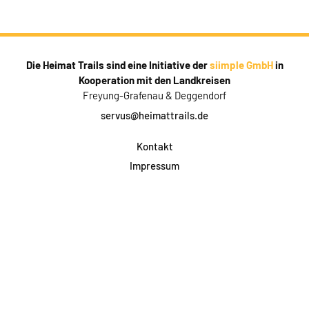
Die Heimat Trails sind eine Initiative der
siimple GmbH
in
Kooperation mit den Landkreisen
Freyung-Grafenau & Deggendorf
servus@heimattrails.de
Kontakt
Impressum
Datenschutz
AGB & Teilnahme
FAQ
Login für Firmen