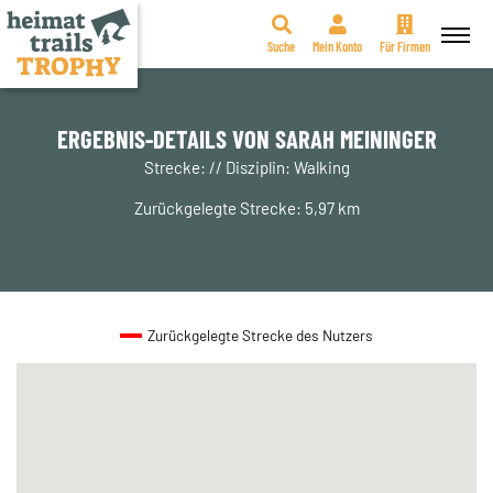
Suche
Mein Konto
Für Firmen
Zum
Inhalt
springen
ERGEBNIS-DETAILS VON SARAH MEININGER
Strecke: // Disziplin: Walking
Zurückgelegte Strecke: 5,97 km
Zurückgelegte Strecke des Nutzers