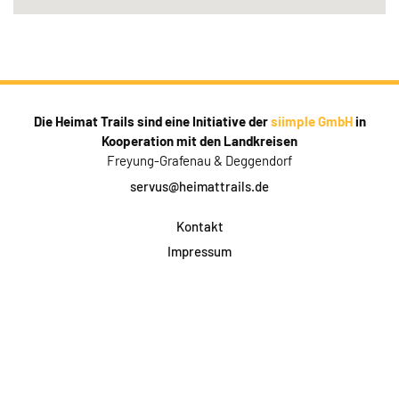
Die Heimat Trails sind eine Initiative der
siimple GmbH
in
Kooperation mit den Landkreisen
Freyung-Grafenau & Deggendorf
servus@heimattrails.de
Kontakt
Impressum
Datenschutz
AGB & Teilnahme
FAQ
Login für Firmen