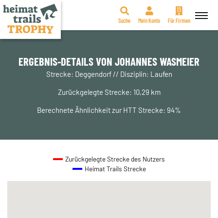
Suche
Mein Konto
Für Firmen
Zum
Inhalt
springen
ERGEBNIS-DETAILS VON JOHANNES WASMEIER
Strecke: Deggendorf // Disziplin: Laufen
Zurückgelegte Strecke: 10,29 km
Berechnete Ähnlichkeit zur HTT Strecke: 94%
Zurückgelegte Strecke des Nutzers
Heimat Trails Strecke