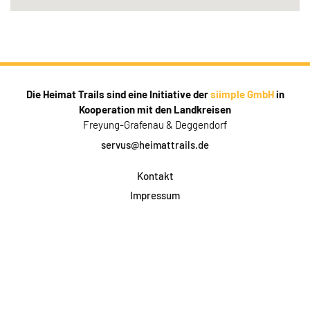
Die Heimat Trails sind eine Initiative der
siimple GmbH
in
Kooperation mit den Landkreisen
Freyung-Grafenau & Deggendorf
servus@heimattrails.de
Kontakt
Impressum
Datenschutz
AGB & Teilnahme
FAQ
Login für Firmen