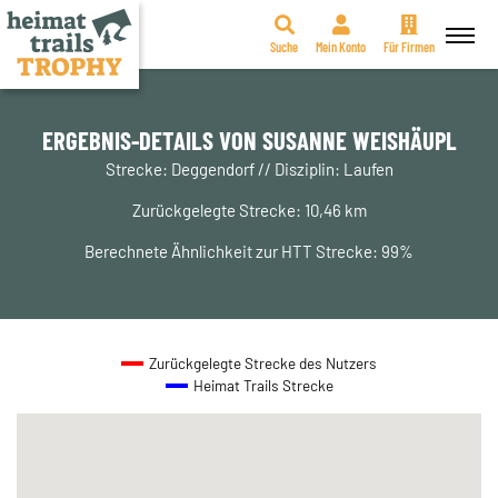
Suche
Mein Konto
Für Firmen
Zum
Inhalt
springen
ERGEBNIS-DETAILS VON SUSANNE WEISHÄUPL
Strecke: Deggendorf // Disziplin: Laufen
Zurückgelegte Strecke: 10,46 km
Berechnete Ähnlichkeit zur HTT Strecke: 99%
Zurückgelegte Strecke des Nutzers
Heimat Trails Strecke