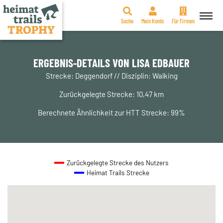
Suche
Mein Konto
Für Firmen
Zum
Inhalt
springen
ERGEBNIS-DETAILS VON LISA EDBAUER
Strecke: Deggendorf // Disziplin: Walking
Zurückgelegte Strecke: 10,47 km
Berechnete Ähnlichkeit zur HTT Strecke: 99%
Zurückgelegte Strecke des Nutzers
Heimat Trails Strecke