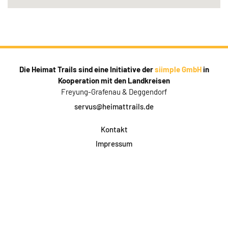
Die Heimat Trails sind eine Initiative der
siimple GmbH
in
Kooperation mit den Landkreisen
Freyung-Grafenau & Deggendorf
servus@heimattrails.de
Kontakt
Impressum
Datenschutz
AGB & Teilnahme
FAQ
Login für Firmen